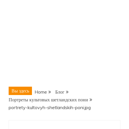
Вы здесь
Home
Блог
Портреты культовых шетландских пони
portrety-kultovyh-shetlandskih-poni.jpg