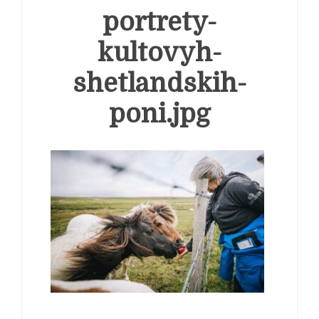
portrety-
kultovyh-
shetlandskih-
poni.jpg