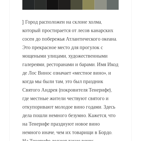
] Город расположен на склоне холма,
который простирается от лесов канарских
сосен до побережья Атлантического океана.
Это прекрасное место для прогулок с
мощеными улицами, художественными
галереями, ресторанами и барами. Имя Икод
де Лос Винос означает «местное вино», и
когда мы были там, это был праздник
Святого Андрея (покровителя Тенерифе),
где местные жители чествуют святого и
откупоривают молодое вино годами. Здесь
дела пошли немного безумно. Кажется, что
на Тенерифе празднуют новое вино
немного иначе, чем их товарищи в Бордо.
На Тенерифе делают такие вещи: