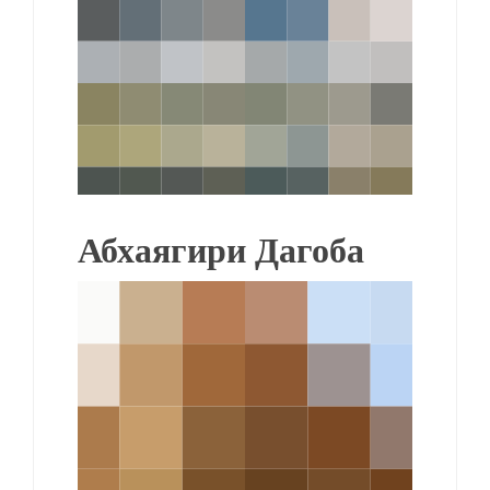
Абхаягири Дагоба