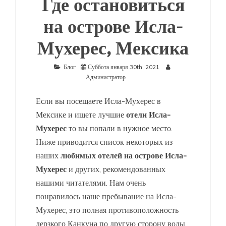
Где остановиться
на острове Исла-
Мухерес, Мексика
Блог
Суббота января 30th, 2021
Администратор
Если вы посещаете Исла-Мухерес в
Мексике и ищете лучшие
отели Исла-
Мухерес
то вы попали в нужное место.
Ниже приводится список некоторых из
наших
любимых отелей на острове Исла-
Мухерес
и других, рекомендованных
нашими читателями. Нам очень
понравилось наше пребывание на Исла-
Мухерес, это полная противоположность
дерзкого Канкуна по другую сторону воды.