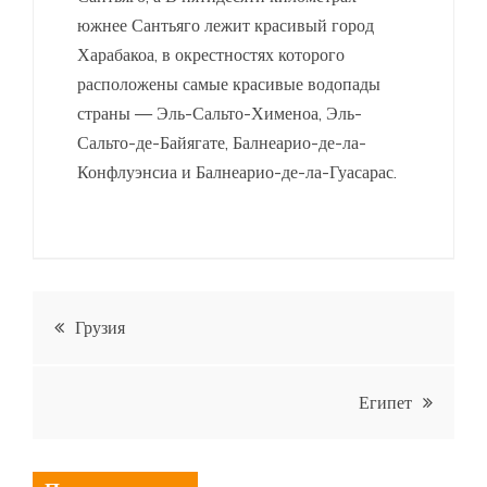
южнее Сантьяго лежит красивый город
Харабакоа, в окрестностях которого
расположены самые красивые водопады
страны — Эль-Сальто-Хименоа, Эль-
Сальто-де-Байягате, Балнеарио-де-ла-
Конфлуэнсиа и Балнеарио-де-ла-Гуасарас.
Навигация
Грузия
по
Египет
записям