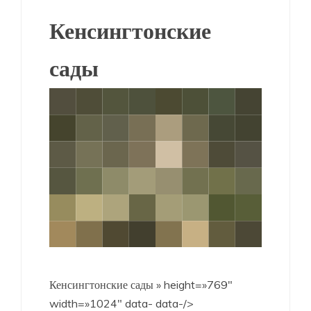
Кенсингтонские
сады
Кенсингтонские сады » height=»769″
width=»1024″ data- data-/>