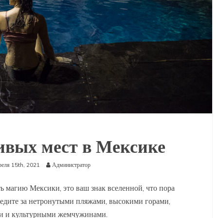
ивых мест в Мексике
реля 15th, 2021
Администратор
ь магию Мексики, это ваш знак вселенной, что пора
ледите за нетронутыми пляжами, высокими горами,
и и культурными жемчужинами.