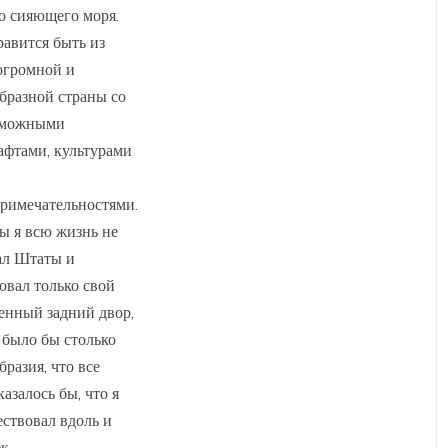
о сияющего моря.
авится быть из
огромной и
бразной страны со
зможными
фтами, культурами
римечательностями.
ы я всю жизнь не
ал Штаты и
овал только свой
енный задний двор,
 было бы столько
бразия, что все
казалось бы, что я
ствовал вдоль и
к.