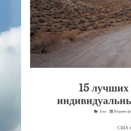
15 лучших
индивидуальны
Блог
Вторник фе
США в