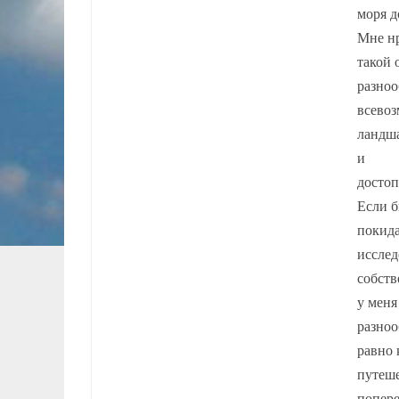
моря д
Мне нр
такой 
разноо
всево
ландша
и
достоп
Если б
покид
исслед
собств
у меня
разноо
равно 
путеше
попере