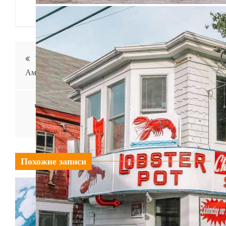
Навигация
Удивительный маршрут поездки на юго-запад
Америки
по
записям
Читайте по-французски: 10 советов, ресурсов и
упражнений для чтения на французском
Похожие записи