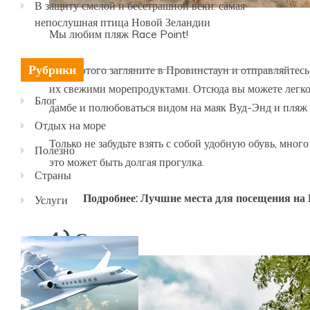
В защиту смелой и бесстрашной веки: самая
непослушная птица Новой Зеландии
Мы любим пляж Race Point!
Рубрики
После этого загляните в Провинстаун и отправляйтесь
их свежими морепродуктами. Отсюда вы можете легко
Блог
дамбе и полюбоваться видом на маяк Вуд-Энд и пляж
Отдых на море
Только не забудьте взять с собой удобную обувь, много
Полезно
это может быть долгая прогулка.
Страны
Подробнее: Лучшие места для посещения на
Услуги
4.) Салем