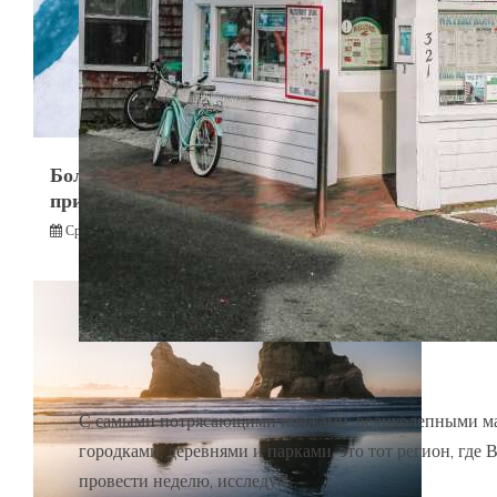
Большое обновление жизни:
присоединяйтесь ко мне в Арктике
Среда июля 17th, 2024
С самыми потрясающими пляжами, великолепными м
городками, деревнями и парками, это тот регион, где 
провести неделю, исследуя!