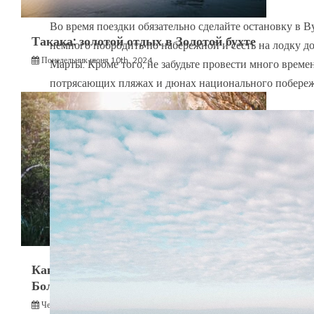
Во время поездки обязательно сделайте остановку в В
Такака: золотой отдых в Золотой бухте
немного побродить по набережной и сесть на лодку д
Понедельник июня 10th, 2024
Марты. Кроме того, не забудьте провести много време
потрясающих пляжах и дюнах национального побереж
Как Хифи-Трек стал моей новой любимой
Большой Прогулкой
Четверг июня 6th, 2024