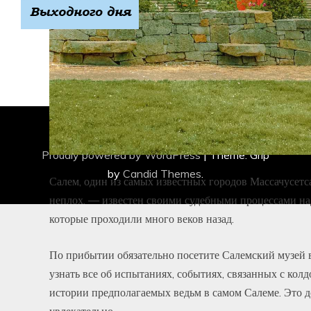
Все права защищены 2020.
Proudly powered by WordPress
|
Theme: Grip
by
Candid Themes
.
Салем, один из самых известных городов Массачусетс
неплох. — известен своими судебными процессами на
которые проходили много веков назад.
По прибытии обязательно посетите Салемский музей 
узнать все об испытаниях, событиях, связанных с колд
истории предполагаемых ведьм в самом Салеме. Это 
увлекательно.