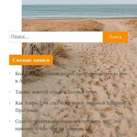
Найти:
Свежие записи
Большое обновление жизни: присоединяйтесь ко мне
в Арктике
Такака: золотой отдых в Золотой бухте
Как Хифи-Трек стал моей новой любимой Большой
Прогулкой
Соло-путешествие женщины в тридцать лет? Это
намного лучше, чем ты думаешь