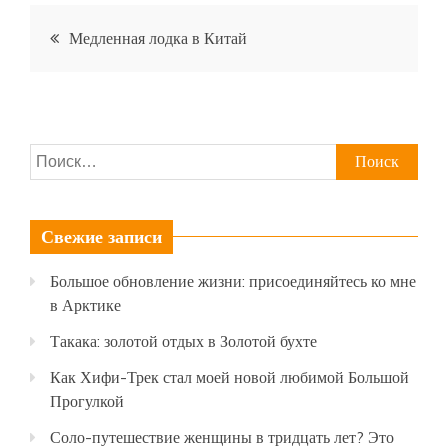
Навигация
Медленная лодка в Китай
по
записям
Найти:
Свежие записи
Большое обновление жизни: присоединяйтесь ко мне
в Арктике
Такака: золотой отдых в Золотой бухте
Как Хифи-Трек стал моей новой любимой Большой
Прогулкой
Соло-путешествие женщины в тридцать лет? Это