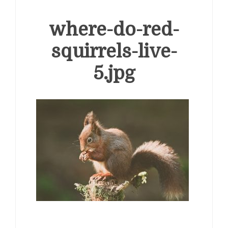
where-do-red-
squirrels-live-
5.jpg