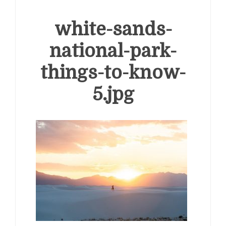
white-sands-
national-park-
things-to-know-
5.jpg