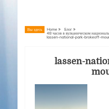
Home
Блог
Вы здесь
48 часов в вулканическом националь
lassen-national-park-brokeoff-moun
lassen-natio
mou