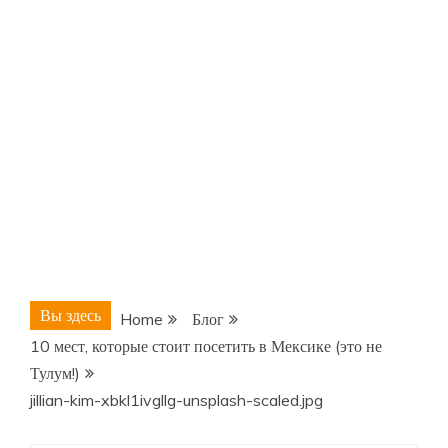
Вы здесь
Home
Блог
10 мест, которые стоит посетить в Мексике (это не
Тулум!)
jillian-kim-xbkl1ivgllg-unsplash-scaled.jpg