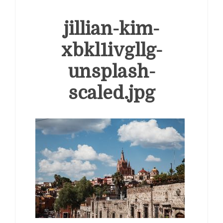
jillian-kim-
xbkl1ivgllg-
unsplash-
scaled.jpg